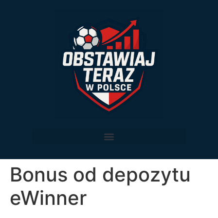
Bonus od depozytu
eWinner