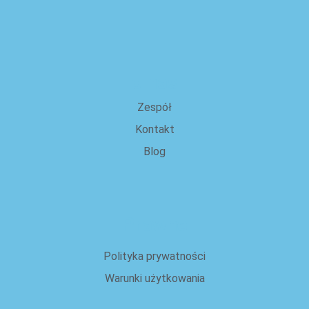
o nas
Zespół
Kontakt
Blog
Prawne
Polityka prywatności
Warunki użytkowania