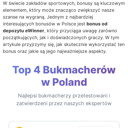
W świecie zakładów sportowych, bonusy są kluczowym
elementem, który może znacząco zwiększyć nasze
szanse na wygraną. Jednym z najbardziej
interesujących bonusów w Polsce jest
bonus od
depozytu eWinner
, który przyciąga uwagę zarówno
początkujących, jak i doświadczonych graczy. W tym
artykule przyjrzymy się, jak skutecznie wykorzystać ten
bonus oraz jakie są jego najważniejsze aspekty.
Top 4 Bukmacherów
w Poland
Najlepsi bukmacherzy przetestowani i
zatwierdzeni przez naszych ekspertów