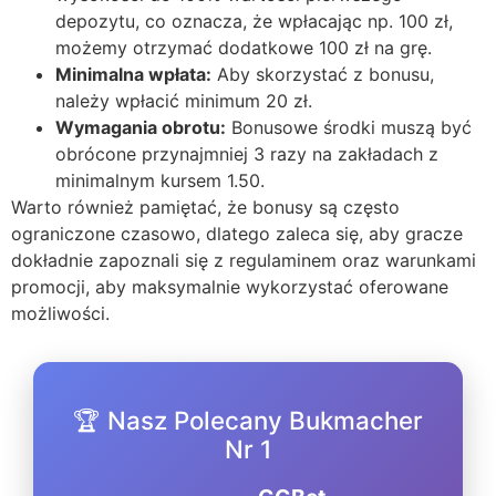
depozytu, co oznacza, że wpłacając np. 100 zł,
możemy otrzymać dodatkowe 100 zł na grę.
Minimalna wpłata:
Aby skorzystać z bonusu,
należy wpłacić minimum 20 zł.
Wymagania obrotu:
Bonusowe środki muszą być
obrócone przynajmniej 3 razy na zakładach z
minimalnym kursem 1.50.
Warto również pamiętać, że bonusy są często
ograniczone czasowo, dlatego zaleca się, aby gracze
dokładnie zapoznali się z regulaminem oraz warunkami
promocji, aby maksymalnie wykorzystać oferowane
możliwości.
🏆 Nasz Polecany Bukmacher
Nr 1