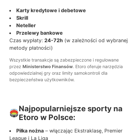
Karty kredytowe i debetowe
Skrill
Neteller
Przelewy bankowe
Czas wypłaty:
24-72h
(w zależności od wybranej
metody płatności)
Wszystkie transakcje są zabezpieczone i regulowane
przez
Ministerstwo Finansów
. Etoro oferuje narzędzia
odpowiedzialnej gry oraz limity samokontroli dla
bezpieczeństwa użytkowników.
Najpopularniejsze sporty na
🏟️
Etoro w Polsce:
Piłka nożna
– włączając Ekstraklasę, Premier
League i La Liga