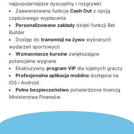
najpopularniejsze dyscypliny i rozgrywki
Zaawansowana funkcja
Cash Out
z opcją
częściowego wypłacenia
Personalizowane zakłady
dzięki funkcji Bet
Builder
Dostęp do
transmisji na żywo
wybranych
wydarzeń sportowych
Wzmacniacze kursów
zwiększające
potencjalne wygrane
Ekskluzywny
program VIP
dla lojalnych graczy
Profesjonalna aplikacja mobilna
dostępna na
iOS i Android
Pełne bezpieczeństwo
potwierdzone licencją
Ministerstwa Finansów