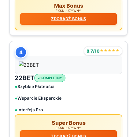
Max Bonus
EKSKLUZYWNY
ZDOBĄDŹ BONUS
8.7/10
★★★★★
4
22BET
KOMPLETNY
Szybkie Płatności
Wsparcie Eksperckie
Interfejs Pro
Super Bonus
EKSKLUZYWNY
ZDOBĄDŹ BONUS