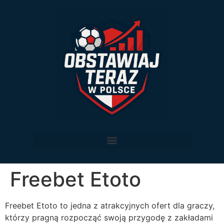
Freebet Etoto
Freebet Etoto to jedna z atrakcyjnych ofert dla graczy,
którzy pragną rozpocząć swoją przygodę z zakładami