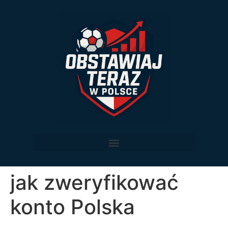
jak zweryfikować
konto Polska