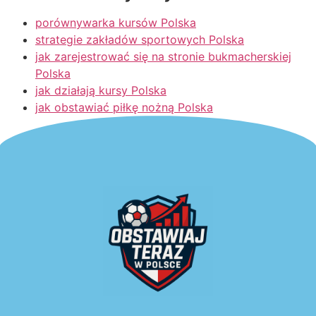
porównywarka kursów Polska
strategie zakładów sportowych Polska
jak zarejestrować się na stronie bukmacherskiej
Polska
jak działają kursy Polska
jak obstawiać piłkę nożną Polska