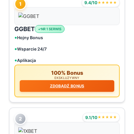
9.4/10
★★★★★
1
GGBET
NR 1 SERWIS
Hojny Bonus
Wsparcie 24/7
Aplikacja
100% Bonus
EKSKLUZYWNY
ZDOBĄDŹ BONUS
9.1/10
★★★★★
2