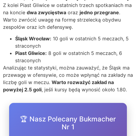
Z kolei Piast Gliwice w ostatnich trzech spotkaniach ma
na koncie
dwa zwycięstwa
oraz
jedno przegrane
.
Warto zwrócić uwagę na formę strzelecką obydwu
zespołów oraz ich defensywę.
Śląsk Wrocław:
10 goli w ostatnich 5 meczach, 5
straconych
Piast Gliwice:
8 goli w ostatnich 5 meczach, 6
straconych
Analizując te statystyki, można zauważyć, że Śląsk ma
przewagę w ofensywie, co może wpłynąć na zakłady na
liczbę goli w meczu.
Warto rozważyć zakład na
powyżej 2.5 goli
, jeśli kursy będą wynosić około 1.80.
🏆 Nasz Polecany Bukmacher
Nr 1