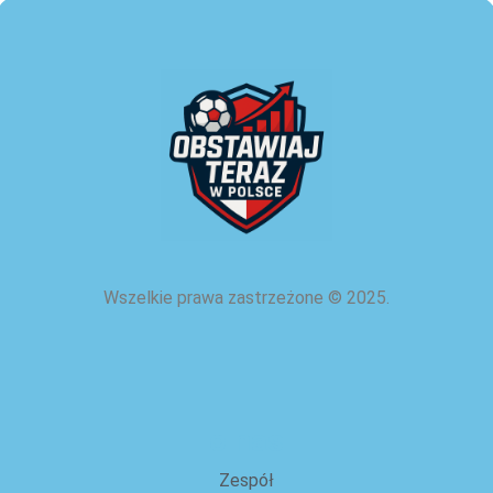
Wszelkie prawa zastrzeżone
©
2025.
o nas
Zespół