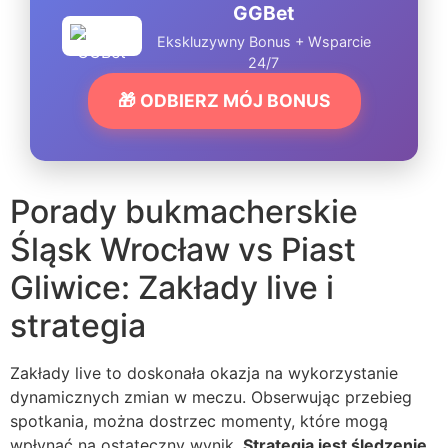
GGBet
Ekskluzywny Bonus + Wsparcie
24/7
🎁 ODBIERZ MÓJ BONUS
Porady bukmacherskie
Śląsk Wrocław vs Piast
Gliwice: Zakłady live i
strategia
Zakłady live to doskonała okazja na wykorzystanie
dynamicznych zmian w meczu. Obserwując przebieg
spotkania, można dostrzec momenty, które mogą
wpłynąć na ostateczny wynik.
Strategią jest śledzenie