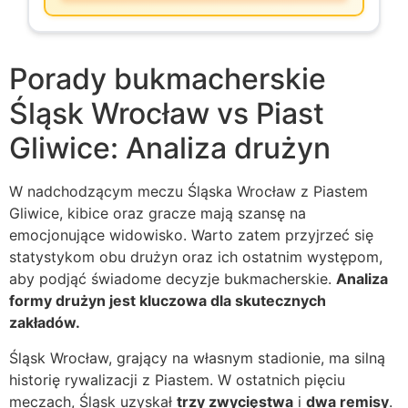
Porady bukmacherskie
Śląsk Wrocław vs Piast
Gliwice: Analiza drużyn
W nadchodzącym meczu Śląska Wrocław z Piastem
Gliwice, kibice oraz gracze mają szansę na
emocjonujące widowisko. Warto zatem przyjrzeć się
statystykom obu drużyn oraz ich ostatnim występom,
aby podjąć świadome decyzje bukmacherskie.
Analiza
formy drużyn jest kluczowa dla skutecznych
zakładów.
Śląsk Wrocław, grający na własnym stadionie, ma silną
historię rywalizacji z Piastem. W ostatnich pięciu
meczach, Śląsk uzyskał
trzy zwycięstwa
i
dwa remisy
.