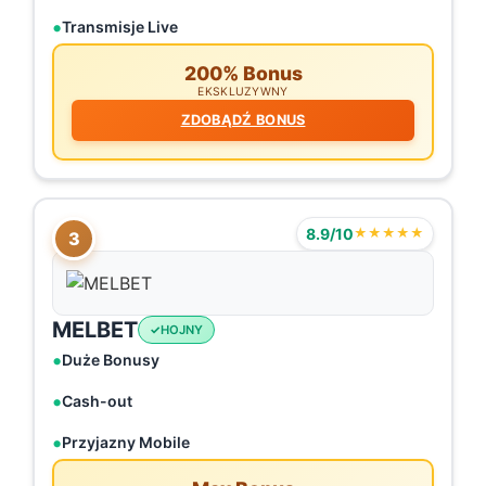
Transmisje Live
200% Bonus
EKSKLUZYWNY
ZDOBĄDŹ BONUS
8.9/10
★★★★★
3
MELBET
HOJNY
Duże Bonusy
Cash-out
Przyjazny Mobile