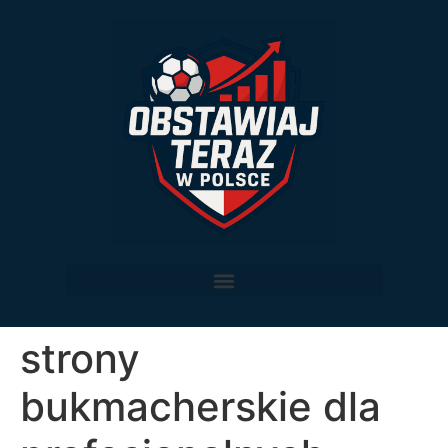
strony
bukmacherskie dla