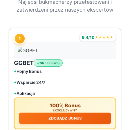
Najlepsi bukmacherzy przetestowani i
zatwierdzeni przez naszych ekspertów
9.4/10
★★★★★
1
GGBET
NR 1 SERWIS
Hojny Bonus
Wsparcie 24/7
Aplikacja
100% Bonus
EKSKLUZYWNY
ZDOBĄDŹ BONUS