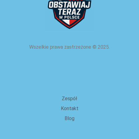
Wszelkie prawa zastrzeżone
©
2025.
o nas
Zespół
Kontakt
Blog