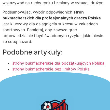
wskazywać na ruchy rynku i zmiany w sytuacji drużyn.
Podsumowując, wybór odpowiednich
stron
bukmacherskich dla profesjonalnych graczy Polska
jest kluczowy dla osiągnięcia sukcesu w zakładach
sportowych. Pamiętaj, aby zawsze grać
odpowiedzialnie i być świadomym ryzyka, jakie niesie
ze sobą hazard.
Podobne artykuły:
strony bukmacherskie dla początkujących Polska
strony bukmacherskie bez limitów Polska