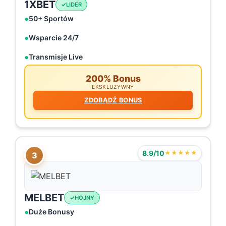
1XBET
LIDER
50+ Sportów
Wsparcie 24/7
Transmisje Live
200% Bonus
EKSKLUZYWNY
ZDOBĄDŹ BONUS
8.9/10
★★★★★
3
MELBET
HOJNY
Duże Bonusy