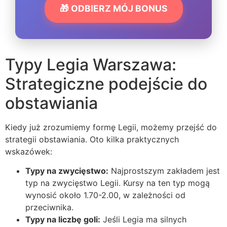
🎁 ODBIERZ MÓJ BONUS
Typy Legia Warszawa:
Strategiczne podejście do
obstawiania
Kiedy już zrozumiemy formę Legii, możemy przejść do
strategii obstawiania. Oto kilka praktycznych
wskazówek:
Typy na zwycięstwo:
Najprostszym zakładem jest
typ na zwycięstwo Legii. Kursy na ten typ mogą
wynosić około 1.70-2.00, w zależności od
przeciwnika.
Typy na liczbę goli:
Jeśli Legia ma silnych