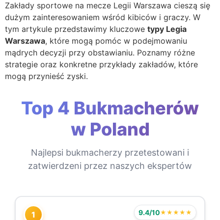
Zakłady sportowe na mecze Legii Warszawa cieszą się
dużym zainteresowaniem wśród kibiców i graczy. W
tym artykule przedstawimy kluczowe
typy Legia
Warszawa
, które mogą pomóc w podejmowaniu
mądrych decyzji przy obstawianiu. Poznamy różne
strategie oraz konkretne przykłady zakładów, które
mogą przynieść zyski.
Top 4 Bukmacherów
w Poland
Najlepsi bukmacherzy przetestowani i
zatwierdzeni przez naszych ekspertów
9.4/10
★★★★★
1