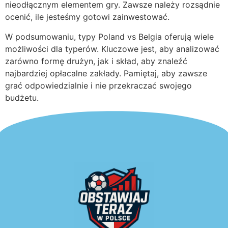
nieodłącznym elementem gry. Zawsze należy rozsądnie
ocenić, ile jesteśmy gotowi zainwestować.
W podsumowaniu, typy Poland vs Belgia oferują wiele
możliwości dla typerów. Kluczowe jest, aby analizować
zarówno formę drużyn, jak i skład, aby znaleźć
najbardziej opłacalne zakłady. Pamiętaj, aby zawsze
grać odpowiedzialnie i nie przekraczać swojego
budżetu.