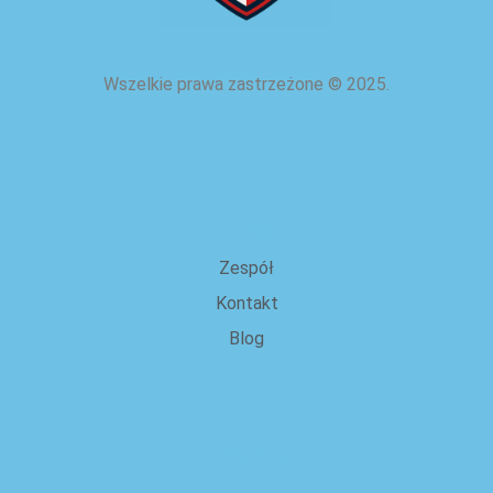
Wszelkie prawa zastrzeżone
©
2025.
o nas
Zespół
Kontakt
Blog
Prawne