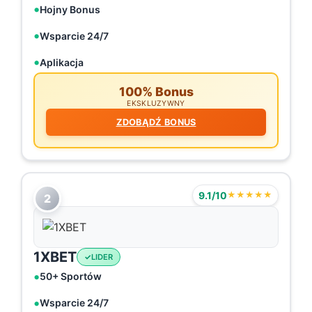
Hojny Bonus
Wsparcie 24/7
Aplikacja
100% Bonus
EKSKLUZYWNY
ZDOBĄDŹ BONUS
9.1/10
★★★★★
2
1XBET
LIDER
50+ Sportów
Wsparcie 24/7