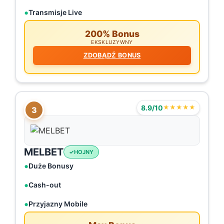
Transmisje Live
200% Bonus
EKSKLUZYWNY
ZDOBĄDŹ BONUS
8.9/10
★★★★★
3
MELBET
HOJNY
Duże Bonusy
Cash-out
Przyjazny Mobile