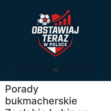
Porady
bukmacherskie