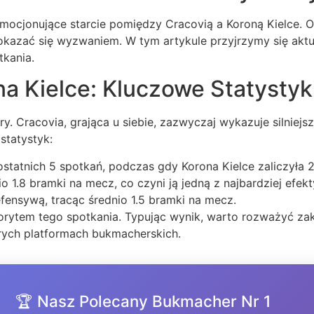
emocjonujące starcie pomiędzy Cracovią a Koroną Kielce. O
kazać się wyzwaniem. W tym artykule przyjrzymy się akt
kania.
a Kielce: Kluczowe Statystyk
y. Cracovia, grająca u siebie, zazwyczaj wykazuje silnie
statystyk:
ostatnich 5 spotkań, podczas gdy Korona Kielce zaliczyła
 1.8 bramki na mecz, co czyni ją jedną z najbardziej efek
ensywą, tracąc średnio 1.5 bramki na mecz.
orytem tego spotkania. Typując wynik, warto rozważyć zak
rych platformach bukmacherskich.
🏆 Nasz Polecany Bukmacher Nr 1