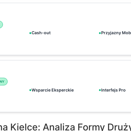
Cash-out
Przyjazny Mob
NY
Wsparcie Eksperckie
Interfejs Pro
na Kielce: Analiza Formy Druż