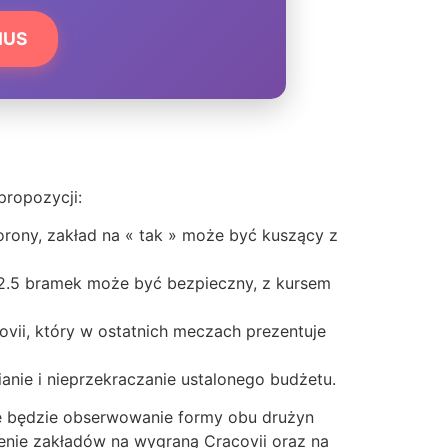
NUS
propozycji:
rony, zakład na « tak » może być kuszący z
j 2.5 bramek może być bezpieczny, z kursem
vii, który w ostatnich meczach prezentuje
anie i nieprzekraczanie ustalonego budżetu.
e będzie obserwowanie formy obu drużyn
nie zakładów na wygraną Cracovii oraz na