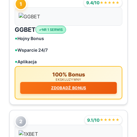
9.4/10
★★★★★
1
GGBET
NR 1 SERWIS
Hojny Bonus
Wsparcie 24/7
Aplikacja
100% Bonus
EKSKLUZYWNY
ZDOBĄDŹ BONUS
9.1/10
★★★★★
2