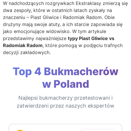
W nadchodzących rozgrywkach Ekstraklasy zmierzą się
dwa zespoły, które w ostatnich latach zyskały na
znaczeniu – Piast Gliwice i Radomiak Radom. Obie
drużyny mają swoje atuty, a ich starcie zapowiada się
jako emocjonujące widowisko. W tym artykule
przedstawimy najważniejsze
typy Piast Gliwice vs
Radomiak Radom
, które pomogą w podjęciu trafnych
decyzji zakładowych.
Top 4 Bukmacherów
w Poland
Najlepsi bukmacherzy przetestowani i
zatwierdzeni przez naszych ekspertów