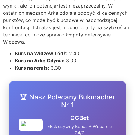
wyniki, ale ich potencjał jest niezaprzeczalny. W
ostatnich meczach Arka zdołała zdobyć kilka cennych
punktów, co może być kluczowe w nadchodzącej
konfrontacji. Ich atak jest mocno oparty na szybkości i
technice, co może sprawić kłopoty defensywie
Widzewa.
Kurs na Widzew Łódź:
2.40
Kurs na Arkę Gdynia:
3.00
Kurs na remis:
3.30
🏆 Nasz Polecany Bukmacher
Nr 1
GGBet
Ekskluzywny Bonus + Wsparcie
24/7