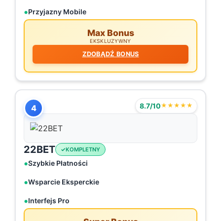
Przyjazny Mobile
Max Bonus
EKSKLUZYWNY
ZDOBĄDŹ BONUS
8.7/10
★★★★★
4
22BET
KOMPLETNY
Szybkie Płatności
Wsparcie Eksperckie
Interfejs Pro