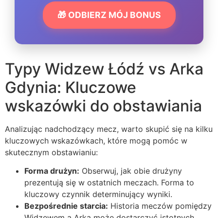
🎁 ODBIERZ MÓJ BONUS
Typy Widzew Łódź vs Arka
Gdynia: Kluczowe
wskazówki do obstawiania
Analizując nadchodzący mecz, warto skupić się na kilku
kluczowych wskazówkach, które mogą pomóc w
skutecznym obstawianiu:
Forma drużyn:
Obserwuj, jak obie drużyny
prezentują się w ostatnich meczach. Forma to
kluczowy czynnik determinujący wyniki.
Bezpośrednie starcia:
Historia meczów pomiędzy
Widzewem a Arką może dostarczyć istotnych